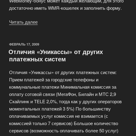
WebMoney-бонус может каждый желающий, для этого
достаточно иметь WMR-кошелек и заполнить форму.
Читать далее
«Выгодный
курсы
обмена!»
ОПУБЛИКОВАНО
ФЕВРАЛЬ 17, 2009
Отличия «Уникассы» от других
платежных систем
Отличия «Уникассы» от других платежных систем:
Прием платежей за городские телефоны и
коммунальные платежи Минимальная комиссия за
оплату сотовой связи (МегаФон, Билайн и МТС 2,9
Скайлинк и TELE 2,0%, тогда как у других операторов
моментальных платежей 3 5%) По большинству
оплачиваемых услуг комиссия не взимается (с
комиссией только 7 сервисов) Большое количество
сервисов (возможность оплачивать более 50 услуг)