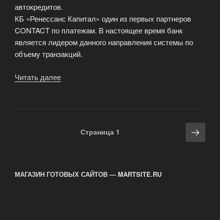
автокредитов.
КБ «Ренессанс Капитал» один из первых партнеров
CONTACT по платежам. В настоящее время банк
является лидером данного направления системы по
объему транзакций.
Читать далее
«CONTACT
и
«Ренессанс
Кредит»
снизили
Навигация
Сле
Страница
1
тарифы!»
по
стра
записям
МАГАЗИН ГОТОВЫХ САЙТОВ — MARTSITE.RU