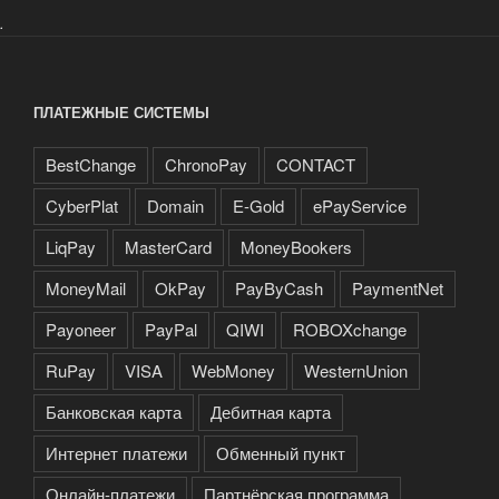
.
ПЛАТЕЖНЫЕ СИСТЕМЫ
BestChange
ChronoPay
CONTACT
CyberPlat
Domain
E-Gold
ePayService
LiqPay
MasterCard
MoneyBookers
MoneyMail
OkPay
PayByCash
PaymentNet
Payoneer
PayPal
QIWI
ROBOXchange
RuPay
VISA
WebMoney
WesternUnion
Банковская карта
Дебитная карта
Интернет платежи
Обменный пункт
Онлайн-платежи
Партнёрская программа