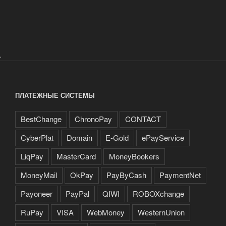
.
ПЛАТЕЖНЫЕ СИСТЕМЫ
BestChange
ChronoPay
CONTACT
CyberPlat
Domain
E-Gold
ePayService
LiqPay
MasterCard
MoneyBookers
MoneyMail
OkPay
PayByCash
PaymentNet
Payoneer
PayPal
QIWI
ROBOXchange
RuPay
VISA
WebMoney
WesternUnion