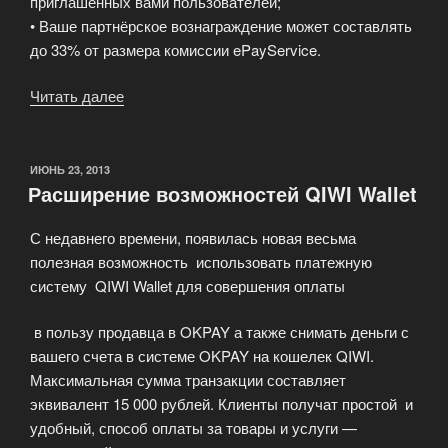
приглашенных вами пользователей;
• Ваше партнёрское вознаграждение может составлять
до 33% от размера комиссии ePayService.
Читать далее
«Партнёрская
программа
ePayService»
ОПУБЛИКОВАНО
ИЮНЬ 23, 2013
Расширение возможностей QIWI Wallet
С недавнего времени, появилась новая весьма
полезная возможность использовать платежную
систему QIWI Wallet для совершения оплаты
в пользу продавца в OKPAY а также снимать деньги с
вашего счета в системе
OKPAY
на кошелек QIWI.
Максимальная сумма транзакции составляет
эквивалент 15 000 рублей. Клиенты получат простой и
удобный, способ оплаты за товары и услуги —