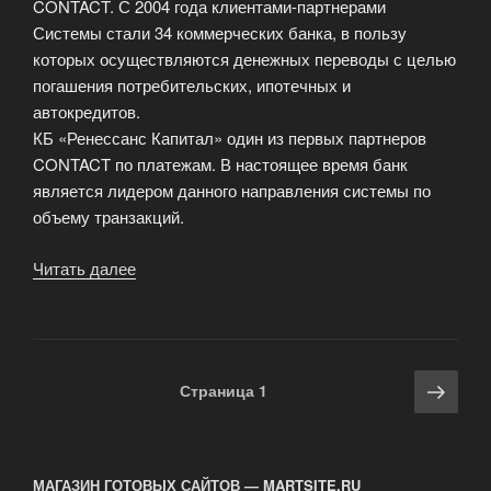
CONTACT. С 2004 года клиентами-партнерами
Системы стали 34 коммерческих банка, в пользу
которых осуществляются денежных переводы с целью
погашения потребительских, ипотечных и
автокредитов.
КБ «Ренессанс Капитал» один из первых партнеров
CONTACT по платежам. В настоящее время банк
является лидером данного направления системы по
объему транзакций.
Читать далее
«CONTACT
и
«Ренессанс
Кредит»
снизили
Навигация
Сле
Страница
1
тарифы!»
по
стра
записям
МАГАЗИН ГОТОВЫХ САЙТОВ — MARTSITE.RU