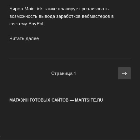
Биржа MainLink также планирует реализовать
возможность вывода заработков вебмастеров в
систему PayPal.
Читать далее
«PayPal
подключен
к
MainLink»
Навигация
Сле
Страница
1
по
стра
записям
МАГАЗИН ГОТОВЫХ САЙТОВ — MARTSITE.RU
.