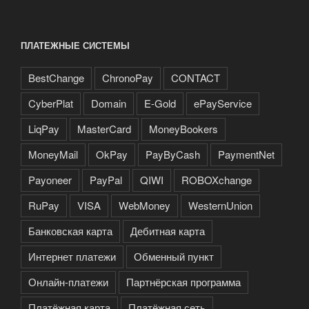
ПЛАТЕЖНЫЕ СИСТЕМЫ
BestChange
ChronoPay
CONTACT
CyberPlat
Domain
E-Gold
ePayService
LiqPay
MasterCard
MoneyBookers
MoneyMail
OkPay
PayByCash
PaymentNet
Payoneer
PayPal
QIWI
ROBOXchange
RuPay
VISA
WebMoney
WesternUnion
Банковская карта
Дебитная карта
Интернет платежи
Обменный пункт
Онлайн-платежи
Партнёрская программа
Платёжная карта
Платёжная сеть