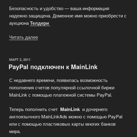
Безопасность и удобство — ваша информация
надежно защищена. Доменное имя можно приобрести с
аукциона
Телдери
Читать далее
«Продается
доменное
имя
i-
ОПУБЛИКОВАНО
МАРТ 2, 2011
PayPal подключен к MainLink
PayPal.ru»
С недавнего времени, появилась возможность
пополнения счетов популярной ссылочной биржи
MainLink с помощью платежной системы PayPal.
Теперь пополнить счет
MainLink
и дочернего
англоязычного MainLinkAds можно с помощью PayPal
или с помощью пластиковых карты многих банков
мира.