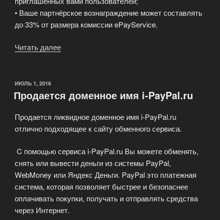
приглашенных вами пользователей;
• Ваше партнёрское вознаграждение может составлять
до 33% от размера комиссии ePayService.
Читать далее
«Партнёрская
программа
ePayService»
ОПУБЛИКОВАНО
ИЮЛЬ 1, 2016
Продается доменное имя i-PayPal.ru
Продается ликвидное доменное имя i-PayPal.ru
отлично подходящее к сайту обменного сервиса.
C помощью сервиса i-PayPal.ru Вы можете обменять,
снять или вывести деньги из системы PayPal,
WebMoney или Яндекс Деньги. PayPal это платежная
система, которая позволяет быстрее и безопаснее
оплачивать покупки, получать и отправлять средства
через Интернет.