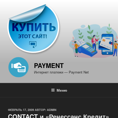
Перейти
к
содержимому
PAYMENT
Интернет платежи — Payment Net
Меню
ОПУБЛИКОВАНО
ФЕВРАЛЬ 17, 2009
АВТОР:
ADMIN
CONTACT и «Ренессанс Кредит»