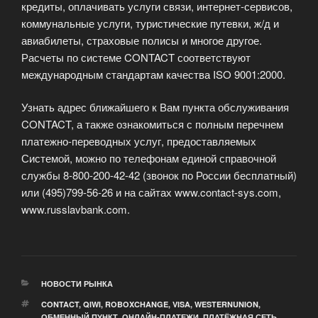
кредиты, оплачивать услуги связи, интернет-сервисов,
коммунальные услуги, туристические путевки, ж/д и
авиабилеты, страховые полисы и многое другое.
Расчеты по системе CONTACT соответствуют
международным стандартам качества ISO 9001:2000.
Узнать адрес ближайшего к Вам пункта обслуживания
CONTACT, а также ознакомиться с полным перечнем
платежно-переводных услуг, предоставляемых
Системой, можно по телефонам единой справочной
службы 8-800-200-42-42 (звонок по России бесплатный)
или (495)799-56-26 и на сайтах www.contact-sys.com,
www.russlavbank.com.
РУБРИКИ
НОВОСТИ РЫНКА
МЕТКИ
CONTACT
,
QIWI
,
ROBOXCHANGE
,
VISA
,
WESTERNUNION
,
ОБМЕННЫЙ ПУНКТ
,
ОНЛАЙН-ПЛАТЕЖИ
,
ПЛАТЁЖНАЯ СЕТЬ
,