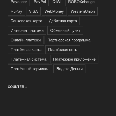
Payoneer
PayPal
QIWI
ROBOXchange
RuPay
VISA
WebMoney
WesternUnion
Банковская карта
Дебитная карта
Интернет платежи
Обменный пункт
Онлайн-платежи
Партнёрская программа
Платёжная карта
Платёжная сеть
Платёжная система
Платёжное приложение
Платёжный терминал
Яндекс Деньги
COUNTER +