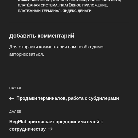
ПЛАТЁЖНАЯ СИСТЕМА
,
ПЛАТЁЖНОЕ ПРИЛОЖЕНИЕ
,
ПЛАТЁЖНЫЙ ТЕРМИНАЛ
,
ЯНДЕКС ДЕНЬГИ
Добавить комментарий
Для отправки комментария вам необходимо
авторизоваться
.
Навигация
Предыдущая
НАЗАД
по
запись:
записям
Продажи терминалов, работа с субдилерами
Следующая
ДАЛЕЕ
запись
RegPlat приглашает предпринимателей к
сотрудничеству