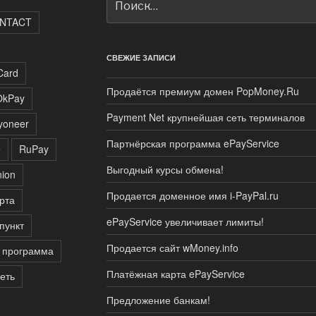
NTACT
СВЕЖИЕ ЗАПИСИ
Card
Продаётся премиум домен PopMoney.Ru
OkPay
Payment Net крупнейшая сеть терминалов
yoneer
Партнёрская программа ePayService
e
RuPay
Выгодный курсы обмена!
ion
Продается доменное имя i-PayPal.ru
рта
ePayService увеличивает лимиты!
пункт
Продается сайт wMoney.info
 программа
Платёжная карта ePayService
еть
Предложение банкам!