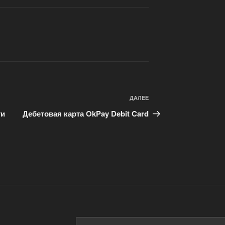
ДАЛЕЕ
Следующая
запись
ти
Дебетовая карта OkPay Debit Card
Искать: