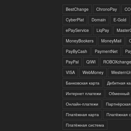
BestChange
ChronoPay
CO
CyberPlat
Domain
E-Gold
ePayService
LiqPay
Master
MoneyBookers
MoneyMail
PayByCash
PaymentNet
Pa
PayPal
QIWI
ROBOXchang
VISA
WebMoney
WesternUn
Банковская карта
Дебитная ка
Интернет платежи
Обменный 
Онлайн-платежи
Партнёрская
Платёжная карта
Платёжная с
Платёжная система