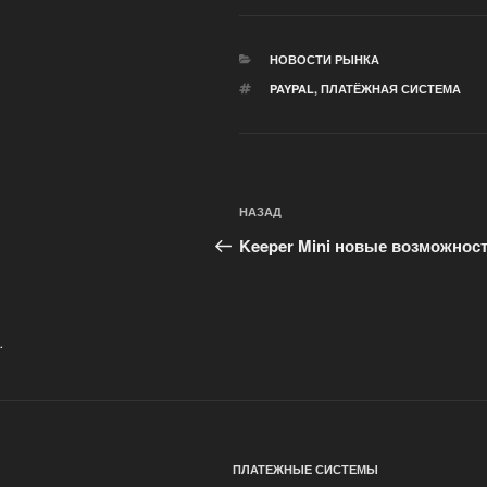
РУБРИКИ
НОВОСТИ РЫНКА
МЕТКИ
PAYPAL
,
ПЛАТЁЖНАЯ СИСТЕМА
Навигация
Предыдущая
НАЗАД
по
запись:
Keeper Mini новые возможнос
записям
.
ПЛАТЕЖНЫЕ СИСТЕМЫ