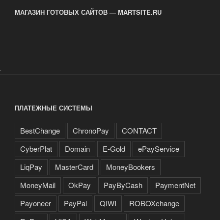
МАГАЗИН ГОТОВЫХ САЙТОВ — MARTSITE.RU
.
ПЛАТЕЖНЫЕ СИСТЕМЫ
BestChange
ChronoPay
CONTACT
CyberPlat
Domain
E-Gold
ePayService
LiqPay
MasterCard
MoneyBookers
MoneyMail
OkPay
PayByCash
PaymentNet
Payoneer
PayPal
QIWI
ROBOXchange