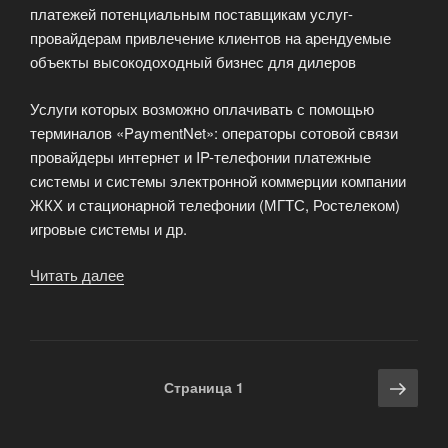
платежей потенциальным поставщикам услуг-
провайдерам привлечение клиентов на арендуемые
объекты высокодоходный бизнес для дилеров
Услуги которых возможно оплачивать с помощью
терминалов «PaymentNet»: операторы сотовой связи
провайдеры интернет и IP-телефонии платежные
системы и системы электронной коммерции компании
ЖКХ и стационарной телефонии (МГТС, Ростелеком)
игровые системы и др.
Читать далее
«Собственный
процессинг-
центр
PaymentNet»
Навигация
Сле
Страница
1
по
стра
записям