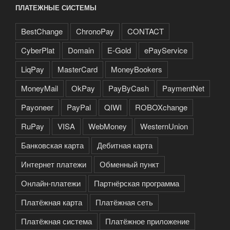
ПЛАТЕЖНЫЕ СИСТЕМЫ
BestChange
ChronoPay
CONTACT
CyberPlat
Domain
E-Gold
ePayService
LiqPay
MasterCard
MoneyBookers
MoneyMail
OkPay
PayByCash
PaymentNet
Payoneer
PayPal
QIWI
ROBOXchange
RuPay
VISA
WebMoney
WesternUnion
Банковская карта
Дебитная карта
Интернет платежи
Обменный пункт
Онлайн-платежи
Партнёрская программа
Платёжная карта
Платёжная сеть
Платёжная система
Платёжное приложение