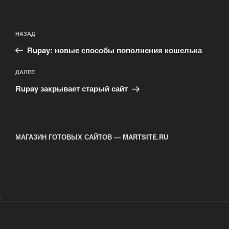
Навигация
Предыдущая
НАЗАД
по
запись:
записям
Rupay: новые способы пополнения кошелька
Следующая
ДАЛЕЕ
запись
Rupay закрывает старый сайт
МАГАЗИН ГОТОВЫХ САЙТОВ — MARTSITE.RU
.