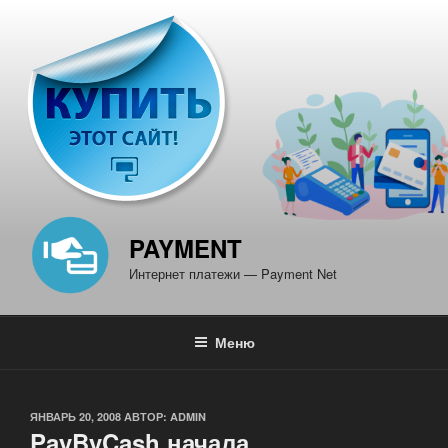
Перейти
к
содержимому
PAYMENT
Интернет платежи — Payment Net
Меню
ОПУБЛИКОВАНО
ЯНВАРЬ 20, 2008
АВТОР:
ADMIN
PayByCash начала