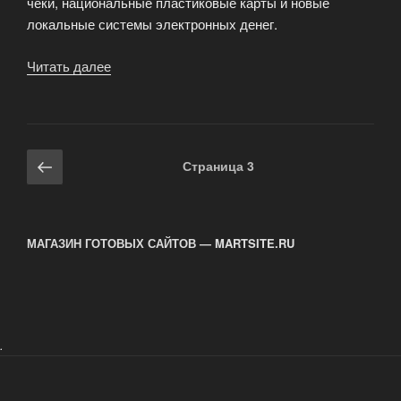
чеки, национальные пластиковые карты и новые
локальные системы электронных денег.
Читать далее
«Moneybookers
стала
партнером
ChronoPay»
Навигация
Предыдущая
Страница
3
по
страница
записям
МАГАЗИН ГОТОВЫХ САЙТОВ — MARTSITE.RU
.