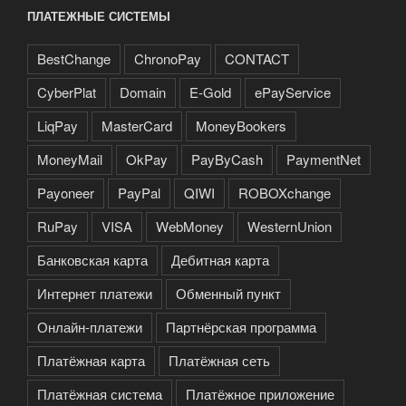
ПЛАТЕЖНЫЕ СИСТЕМЫ
BestChange
ChronoPay
CONTACT
CyberPlat
Domain
E-Gold
ePayService
LiqPay
MasterCard
MoneyBookers
MoneyMail
OkPay
PayByCash
PaymentNet
Payoneer
PayPal
QIWI
ROBOXchange
RuPay
VISA
WebMoney
WesternUnion
Банковская карта
Дебитная карта
Интернет платежи
Обменный пункт
Онлайн-платежи
Партнёрская программа
Платёжная карта
Платёжная сеть
Платёжная система
Платёжное приложение