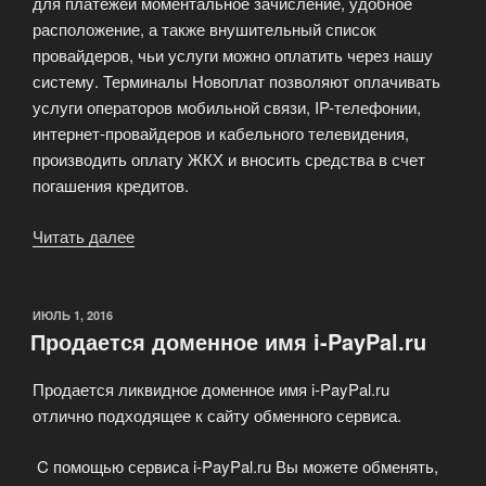
для платежей моментальное зачисление, удобное
расположение, а также внушительный список
провайдеров, чьи услуги можно оплатить через нашу
систему. Терминалы Новоплат позволяют оплачивать
услуги операторов мобильной связи, IP-телефонии,
интернет-провайдеров и кабельного телевидения,
производить оплату ЖКХ и вносить средства в счет
погашения кредитов.
Читать далее
«Payment
Net
крупнейшая
сеть
ОПУБЛИКОВАНО
ИЮЛЬ 1, 2016
Продается доменное имя i-PayPal.ru
терминалов»
Продается ликвидное доменное имя i-PayPal.ru
отлично подходящее к сайту обменного сервиса.
C помощью сервиса i-PayPal.ru Вы можете обменять,