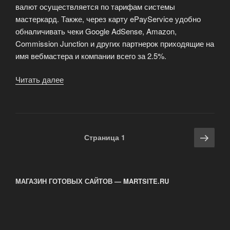
валют осуществляется по тарифам системы
мастеркард. Также, через карту ePayService удобно
обналичивать чеки Google AdSense, Amazon,
Commission Junction и других партнерок приходящие на
имя вебмастера и компании всего за 2.5%.
Читать далее
«Платёжная
карта
ePayService»
Навигация
Сле
Страница
1
по
стра
записям
МАГАЗИН ГОТОВЫХ САЙТОВ — MARTSITE.RU