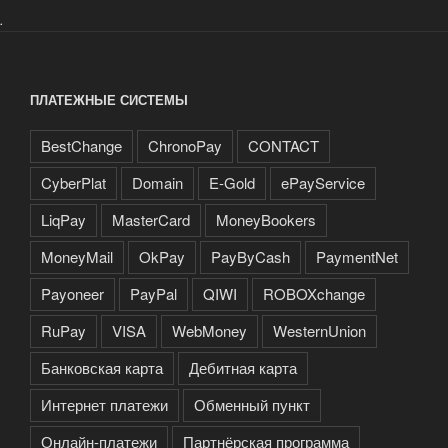
.
ПЛАТЕЖНЫЕ СИСТЕМЫ
BestChange
ChronoPay
CONTACT
CyberPlat
Domain
E-Gold
ePayService
LiqPay
MasterCard
MoneyBookers
MoneyMail
OkPay
PayByCash
PaymentNet
Payoneer
PayPal
QIWI
ROBOXchange
RuPay
VISA
WebMoney
WesternUnion
Банковская карта
Дебитная карта
Интернет платежи
Обменный пункт
Онлайн-платежи
Партнёрская программа